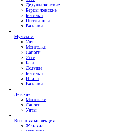
Дедуши женские
Берцы женские
Ботинки
Полусапоги
Валенки
Мужские
Унты
Монголки
Сапоги
Угги
Берцы
Дедуши
Ботинки
Ичиги
Валенки
Детские
Монголки
Сапоги
Унты
Весенняя коллекция
Женские