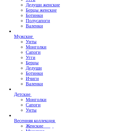
Дедуши женские
Берцы женские
Ботинки
Полусапоги
Валенки
Мужские
Унты
Монголки
Сапоги
Угги
Берцы
Дедуши
Ботинки
Ичиги
Валенки
Детские
Монголки
Сапоги
Унты
Весенняя коллекция
Женские